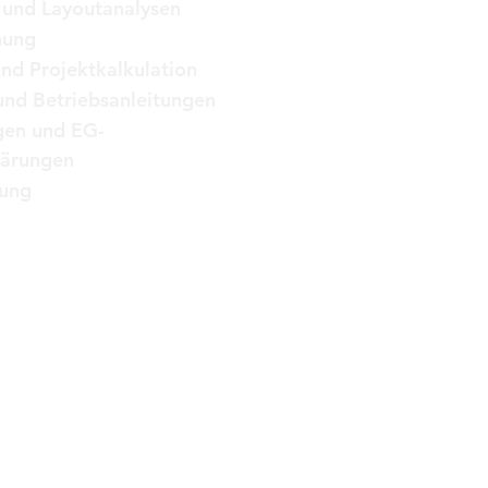
 und Layoutanalysen
anung
nd Projektkalkulation
nd Betriebsanleitungen
gen und EG-
lärungen
gung