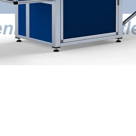
istungen GmbH
d
0