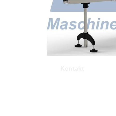
Kontakt
MD Maschinenbau & Dienstle
Zeissstraße 9b
53359 Rheinbach, Deutschlan
Tel.: +49 [0] 2226 - 911 372 