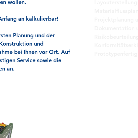
en wollen.
Layouterstellung
Materialflusspl
nfang an kalkulierbar!
Projektplanung u
Dokumentation u
rsten Planung und der
Risikobeurteilun
Konstruktion und
Konformitätserk
ahme bei Ihnen vor Ort. Auf
Prototypenferti
stigen Service sowie die
gen an.