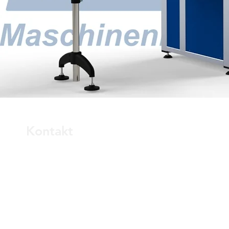
Kontakt
MD Maschinenbau & Dienstleistungen GmbH
Zeissstraße 9b
53359 Rheinbach, Deutschland
Tel.: +49 [0] 2226 - 911 372 0