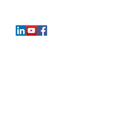
Mail:
info@md-projekte.de
Web:
www.md-projekte.de
©2024 by MD Maschinen